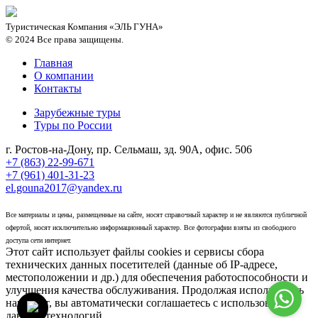
Туристическая Компания «ЭЛЬ ГУНА»
© 2024 Все права защищены.
Главная
О компании
Контакты
Зарубежные туры
Туры по России
г. Ростов-на-Дону, пр. Сельмаш, зд. 90А, офис. 506
+7 (863) 22-99-671
+7 (961) 401-31-23
el.gouna2017@yandex.ru
Политика конфиденциальности
Все материалы и цены, размещенные на сайте, носят справочный характер и не являются публичной
офертой, носят исключительно информационный характер. Все фотографии взяты из свободного
доступа сети интернет.
Этот сайт использует файлы cookies и сервисы сбора
технических данных посетителей (данные об IP-адресе,
местоположении и др.) для обеспечения работоспособности и
улучшения качества обслуживания. Продолжая использовать
наш сайт, вы автоматически соглашаетесь с использованием
данных технологий.